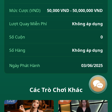
Mức Cược (VND)
50,000 VND - 50,000,000 VND
Lượt Quay Miễn Phí
Không áp dụng
Số Cuộn
0
Số Hàng
Không áp dụng
Ngày Phát Hành
03/06/2025
Các Trò Chơi Khác