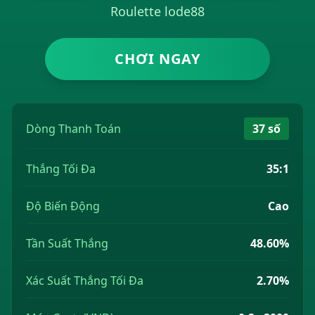
Roulette lode88
CHƠI NGAY
Dòng Thanh Toán
37 số
Thắng Tối Đa
35:1
Độ Biến Động
Cao
Tần Suất Thắng
48.60%
Xác Suất Thắng Tối Đa
2.70%